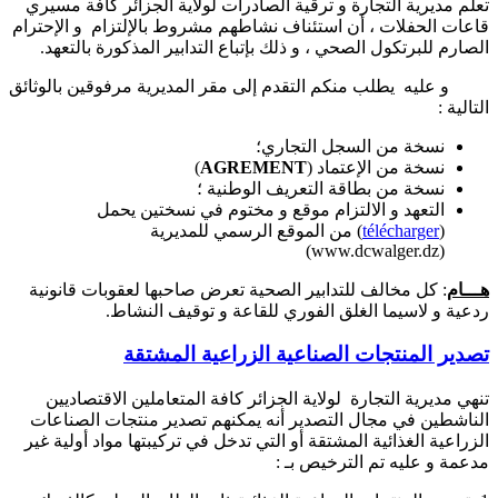
تعلم مديرية التجارة و ترقية الصادرات لولاية الجزائر كافة مسيري
قاعات الحفلات ، أن استئناف نشاطهم مشروط بالإلتزام و الإحترام
الصارم للبرتكول الصحي ، و ذلك بإتباع التدابير المذكورة بالتعهد.
و عليه يطلب منكم التقدم إلى مقر المديرية مرفوقين بالوثائق
التالية :
نسخة من السجل التجاري؛
نسخة من الإعتماد (
AGREMENT
)
نسخة من بطاقة التعريف الوطنية ؛
التعهد و الالتزام موقع و مختوم في نسختين يحمل
(
télécharger
) من الموقع الرسمي للمديرية
)
www.dcwalger.dz
(
هـــام
: كل مخالف للتدابير الصحية تعرض صاحبها لعقوبات قانونية
ردعية و لاسيما الغلق الفوري للقاعة و توقيف النشاط.
تصدير المنتجات الصناعية الزراعية المشتقة
تنهي مديرية التجارة لولاية الجزائر كافة المتعاملين الاقتصاديين
الناشطين في مجال التصدير أنه يمكنهم تصدير منتجات الصناعات
الزراعية الغذائية المشتقة أو التي تدخل في تركيبتها مواد أولية غير
مدعمة و عليه تم الترخيص بـ :