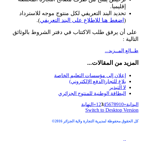
إقليميا.
تحديد البند التعريفي لكل منتوج موجه للاسترداد
(
اضغط هنا للاطلاع على البند التعريفي
).
على أن يرفق طلب الاكتتاب في دفتر الشروط بالوثائق
التالية :
طــالع المــزيد...
المزيد من المقالات...
إعلان إلى مؤسسات التعليم الخاصة
بلاغ للتجار(الدفع الإلكتروني)
لا التبذير
البطاقة الوطنية للمنتوج الجزائري
البداية
«
10
9
8
7
6
5
4
3
2
1
»
النهاية
Switch to Desktop Version
كل الحقوق محفوظة لمديرية التجارة ولاية الجزائر 2016
©