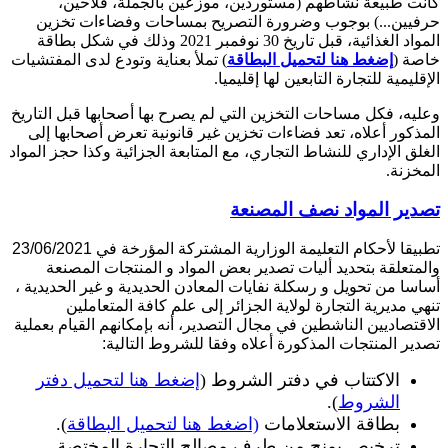
كانت طبيعة نشاطهم (مستوردين، موزعين بالجملة، فلاحين،
حرفيين...) بوجوب وضرورة التصريح بمساحات وفضاءات تخزين
المواد الغذائية، قبل تاريخ 30 نوفمبر 2021 وذلك في شكل بطاقة
خاصة (
إضغط هنا لتحميل البطاقة
) تملأ بعناية وتودع لدى المفتشيات
الإقليمية للتجارة التابعين لها إقليميا.
وعليه، فكل مساحات التخزين التي لم يصرح بها أصحابها قبل التاريخ
المذكور أعلاه، تعد فضاءات تخزين غير قانونية تعرض أصحابها إلى
الغلق الإداري للنشاط التجاري، مع المتابعة الجزائية وكذا حجز المواد
المخزنة.
تصدير المواد نصف المصنعة
تطبيقا لأحكام التعليمة الوزارية المشتركة المؤرخة في 23/06/2021
والمتعلقة بتحديد أليات تصدير بعض المواد و المنتجات المصنعة
أساسا من تحويل و رسكلة نفايات المعادن الحديدية و غير الحديدية ،
تنهي مديرية التجارة لولاية الجزائر إلى علم كافة المتعاملين
الاقتصاديين الناشطين في مجال التصدير، أنه بإمكانهم القيام بعملية
تصدير المنتجات المذكورة أعلاه وفقا للشروط التالية:
الاكتتاب في دفتر الشروط (
إضغط هنا لتحميل دفتر
الشروط
).
بطاقة الاستعلامات
(اضغط هنا لتحميل البطاقة
).
ترخيص يمنح من طرف مصالح التجارة المختصة