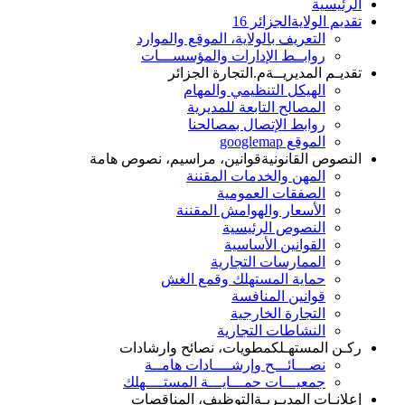
الرئيسية
تقديم الولاية
الجزائر 16
التعريف بالولاية، الموقع والموارد
روابــط الإدارات والمؤسســـات
تقديـم المديريــة
م.التجارة الجزائر
الهيكل التنظيمي والمهام
المصالح التابعة للمديرية
روابط الإتصال بمصالحنا
الموقع googlemap
النصوص القانونية
قوانين، مراسيم، نصوص هامة
المهن والخدمات المقننة
الصفقات العمومية
الأسعار والهوامش المقننة
النصوص الرئيسية
القوانين الأساسية
الممارسات التجارية
حماية المستهلك وقمع الغش
قوانين المنافسة
التجارة الخارجية
النشاطات التجارية
ركـن المستهـلك
مطويات، نصائح وارشادات
نصـــائـــح وإرشــــادات هامــة
جمعيـــات حمـــايـــة المستــــهلك
إعلانـات المديـريـة
التوظيف، المناقصات