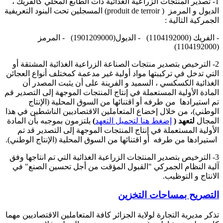
1- تصدير المنتجات الزراعية الغذائية ذات الطابع المحلي كالفريك ،
الديول و المرمز
(produit de terroir )
المسجلين تحت البنود التعريفية
الجمركية التالية :
- الفريك (1104192000)
- الديول(1901209000)
- المرمز
(1104192000)
2- الترخيص بتصدير منتجات الصناعة الزراعية الغذائية المشتقة أو
التي تدخل في تركيبتها مواد أولية غير مدعمة كمختلف أنواع العجائن
الغذائية الكسكسي ، السميد و الفرينة على أن يثبت المصدر أن
المادة الأولية المستعملة في إنتاج المنتجات الموجهة إلى التصدير قم
تم استيرادها من طرفه أو اقتنائها من السوق المحلية (الإنتاج
الوطني)، من خلال إخضاع المتعاملين الاقتصاديين الناشطين في هذا
المجال
لتعهد (
إضغط هنا لتحميل التعهد
)
يلتزمون بموجبه بأن المادة
الأولية المستعملة في إنتاج المنتجات الموجهة إلى التصدير قد تم
استيرادها من طرفه أو اقتنائها من السوق المحلية (الإنتاج الوطني).
3- الترخيص بتصدير المنتجات الزراعية الغذائية التي تم انتاجها وفق
آلية النظام الجمركي "القبول المؤقت من أجل تحسين الصنع" في
الانتاج و التوظيب.
التصريح بمساحات التخزين
تذكر مديرية التجارة لولاية الجزائر كافة المتعاملين الاقتصاديين مهما