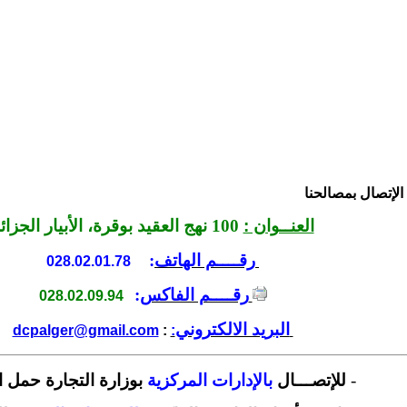
الإتصال بمصالحنا
العنــوان :
100 نهج العقيد بوقرة، الأبيار الجزائر
رقــــم الهاتف
:
028.02.01.78
رقــــم الفاكس
:
028.02.09.94
البريد الالكتروني
dcpalger@gmail.com
:
:
-
للإتصـــال
بالإدارات المركزية
بوزارة التجارة حمل