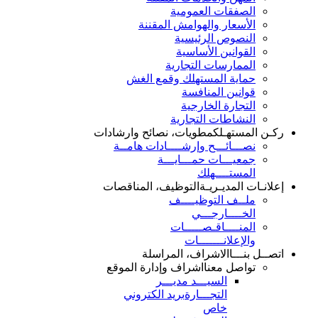
الصفقات العمومية
الأسعار والهوامش المقننة
النصوص الرئيسية
القوانين الأساسية
الممارسات التجارية
حماية المستهلك وقمع الغش
قوانين المنافسة
التجارة الخارجية
النشاطات التجارية
ركـن المستهـلك
مطويات، نصائح وارشادات
نصـــائـــح وإرشــــادات هامــة
جمعيـــات حمـــايـــة
المستــــهلك
إعلانـات المديـريـة
التوظيف، المناقصات
ملــف التوظيــــف
الخــــارجـــي
المنــــاقـصـــــات
والإعلانـــــــات
اتصــل بنـــا
الاشراف، المراسلة
تواصل معنا
اشراف وإدارة الموقع
السيـــد مديـــر
التجـــارة
بريد الكتروني
خاص