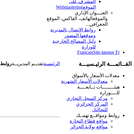
المشرف على
الموقع
Webmastering
العنـــوان الإداري
والموقع
الهاتف، الفاكس، الموقع
الجغرافي...
روابط الإتصال بالمديرية
وموقعها المصور
دليل المصالح الخارجية
للوزارة
Français
Site-langue Fr
القــائمـــة الرئيـسيـــة
الرئيسية
تقديـم المديريــة
روابط 
معدلات الأسعار بالأسواق
معدلات الأسعار الشهرية
هيئــــــــات تــابعــــة
للــــوزارة
مركز السجل التجاري
المركز الجزائري
للتحاليل
روابط ومواقــع تهمــك
مواقع قطاع التجارة
مواقع بولاية الجزائر