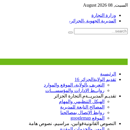
السبت, 08 August 2026
وزارة التجارة
المديرية الجهوية -الجزائر-
الرئيسية
تقديم الولاية
الجزائر 16
التعريف بالولاية، الموقع والموارد
روابــط الإدارات والمؤسســـات
تقديـم المديريــة
م.التجارة الجزائر
الهيكل التنظيمي والمهام
المصالح التابعة للمديرية
روابط الإتصال بمصالحنا
الموقع googlemap
النصوص القانونية
قوانين، مراسيم، نصوص هامة
المهن والخدمات المقننة