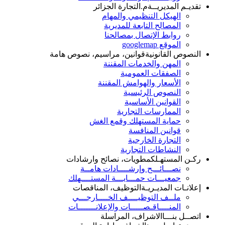
تقديـم المديريــة
م.التجارة الجزائر
الهيكل التنظيمي والمهام
المصالح التابعة للمديرية
روابط الإتصال بمصالحنا
الموقع googlemap
النصوص القانونية
قوانين، مراسيم، نصوص هامة
المهن والخدمات المقننة
الصفقات العمومية
الأسعار والهوامش المقننة
النصوص الرئيسية
القوانين الأساسية
الممارسات التجارية
حماية المستهلك وقمع الغش
قوانين المنافسة
التجارة الخارجية
النشاطات التجارية
ركـن المستهـلك
مطويات، نصائح وارشادات
نصـــائـــح وإرشــــادات هامــة
جمعيـــات حمـــايـــة المستــــهلك
إعلانـات المديـريـة
التوظيف، المناقصات
ملــف التوظيــــف الخــــارجـــي
المنــــاقـصـــــات والإعلانـــــــات
اتصــل بنـــا
الاشراف، المراسلة