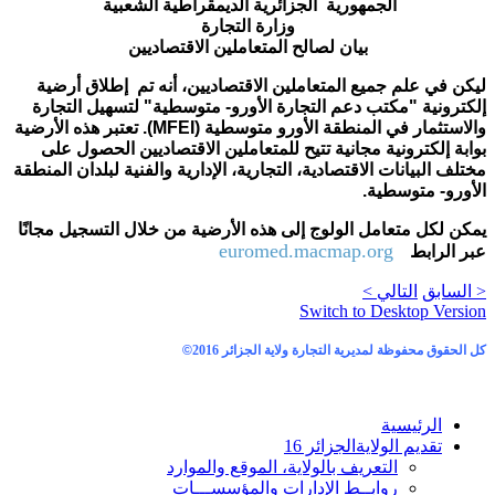
الجمهورية الجزائرية الديمقراطية الشعبية
وزارة التجارة
بيان لصالح المتعاملين الاقتصاديين
ليكن في علم جميع المتعاملين الاقتصاديين، أنه تم إطلاق أرضية
إلكترونية "مكتب دعم التجارة الأورو- متوسطية" لتسهيل التجارة
والاستثمار في المنطقة الأورو متوسطية (MFEI). تعتبر هذه الأرضية
بوابة إلكترونية مجانية تتيح للمتعاملين الاقتصاديين الحصول على
مختلف البيانات الاقتصادية، التجارية، الإدارية والفنية لبلدان المنطقة
الأورو- متوسطية.
يمكن لكل متعامل الولوج إلى هذه الأرضية من خلال التسجيل مجانًا
euromed.macmap.org
عبر الرابط
< السابق
التالي >
Switch to Desktop Version
كل الحقوق محفوظة لمديرية التجارة ولاية الجزائر 2016
©
الرئيسية
تقديم الولاية
الجزائر 16
التعريف بالولاية، الموقع والموارد
روابــط الإدارات والمؤسســـات