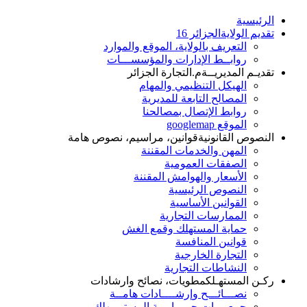
الرئيسية
تقديم الولاية
الجزائر 16
التعريف بالولاية، الموقع والموارد
روابــط الإدارات والمؤسســـات
تقديـم المديريــة
م.التجارة الجزائر
الهيكل التنظيمي والمهام
المصالح التابعة للمديرية
روابط الإتصال بمصالحنا
الموقع googlemap
النصوص القانونية
قوانين، مراسيم، نصوص هامة
المهن والخدمات المقننة
الصفقات العمومية
الأسعار والهوامش المقننة
النصوص الرئيسية
القوانين الأساسية
الممارسات التجارية
حماية المستهلك وقمع الغش
قوانين المنافسة
التجارة الخارجية
النشاطات التجارية
ركـن المستهـلك
مطويات، نصائح وارشادات
نصـــائـــح وإرشــــادات هامــة
جمعيـــات حمـــايـــة المستــــهلك