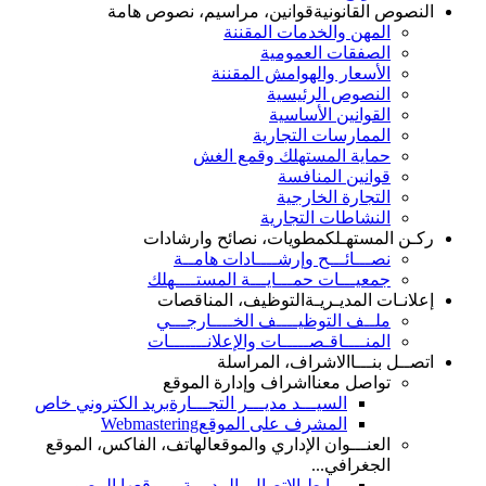
النصوص القانونية
قوانين، مراسيم، نصوص هامة
المهن والخدمات المقننة
الصفقات العمومية
الأسعار والهوامش المقننة
النصوص الرئيسية
القوانين الأساسية
الممارسات التجارية
حماية المستهلك وقمع الغش
قوانين المنافسة
التجارة الخارجية
النشاطات التجارية
ركـن المستهـلك
مطويات، نصائح وارشادات
نصـــائـــح وإرشــــادات هامــة
جمعيـــات حمـــايـــة المستــــهلك
إعلانـات المديـريـة
التوظيف، المناقصات
ملــف التوظيــــف الخــــارجـــي
المنــــاقـصـــــات والإعلانـــــــات
اتصــل بنـــا
الاشراف، المراسلة
تواصل معنا
اشراف وإدارة الموقع
السيـــد مديـــر التجـــارة
بريد الكتروني خاص
المشرف على الموقع
Webmastering
العنـــوان الإداري والموقع
الهاتف، الفاكس، الموقع
الجغرافي...
روابط الإتصال بالمديرية وموقعها المصور