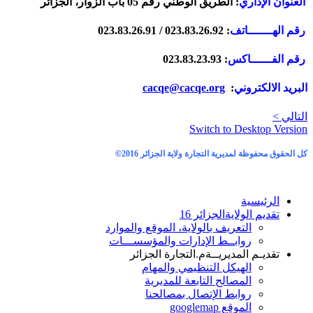
العنوان الإداري
: الطريق الوطني رقم 05 باب الزوار، الجزائر
رقم الهـــــــاتف
: 023.83.26.92 / 023.83.26.91
رقم الفــــــاكس
: 023.83.23.93
البريد الالكتروني
:
cacqe@cacqe.org
التالي >
Switch to Desktop Version
كل الحقوق محفوظة لمديرية التجارة ولاية الجزائر 2016
©
الرئيسية
تقديم الولاية
الجزائر 16
التعريف بالولاية، الموقع والموارد
روابــط الإدارات والمؤسســـات
تقديـم المديريــة
م.التجارة الجزائر
الهيكل التنظيمي والمهام
المصالح التابعة للمديرية
روابط الإتصال بمصالحنا
الموقع googlemap