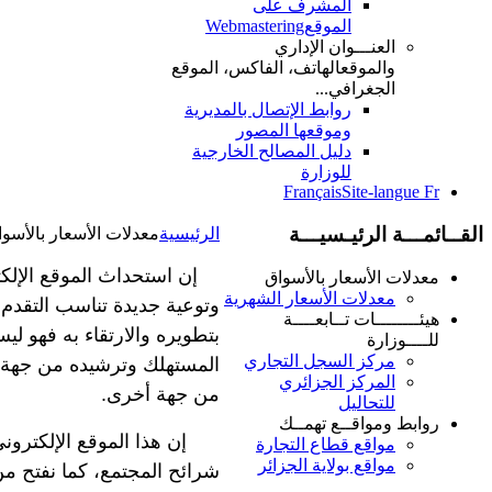
المشرف على
الموقع
Webmastering
العنـــوان الإداري
والموقع
الهاتف، الفاكس، الموقع
الجغرافي...
روابط الإتصال بالمديرية
وموقعها المصور
دليل المصالح الخارجية
للوزارة
Français
Site-langue Fr
القــائمـــة الرئيـسيـــة
الرئيسية
معدلات الأسعار بالأسوا
إن استحداث الموقع الإلكترون
معدلات الأسعار بالأسواق
معدلات الأسعار الشهرية
وتوعية جديدة تناسب التقدم ال
هيئــــــــات تــابعــــة
بتطويره والارتقاء به فهو لي
للــــوزارة
مركز السجل التجاري
المستهلك وترشيده من جهة، و
المركز الجزائري
من جهة أخرى.
للتحاليل
روابط ومواقــع تهمــك
إن هذا الموقع الإلكتروني 
مواقع قطاع التجارة
مواقع بولاية الجزائر
شرائح المجتمع، كما نفتح م