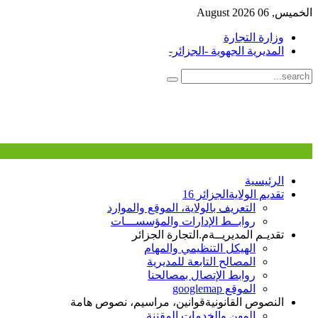
الخميس, 06 August 2026
وزارة التجارة
المديرية الجهوية -الجزائر-
الرئيسية
تقديم الولاية
الجزائر 16
التعريف بالولاية، الموقع والموارد
روابــط الإدارات والمؤسســـات
تقديـم المديريــة
م.التجارة الجزائر
الهيكل التنظيمي والمهام
المصالح التابعة للمديرية
روابط الإتصال بمصالحنا
الموقع googlemap
النصوص القانونية
قوانين، مراسيم، نصوص هامة
المهن والخدمات المقننة