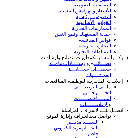
الصفقات العمومية
الأسعار والهوامش المقننة
النصوص الرئيسية
القوانين الأساسية
الممارسات التجارية
حماية المستهلك وقمع الغش
قوانين المنافسة
التجارة الخارجية
النشاطات التجارية
ركـن المستهـلك
مطويات، نصائح وارشادات
نصـــائـــح وإرشــــادات هامــة
جمعيـــات حمـــايـــة
المستــــهلك
إعلانـات المديـريـة
التوظيف، المناقصات
ملــف التوظيــــف
الخــــارجـــي
المنــــاقـصـــــات
والإعلانـــــــات
اتصــل بنـــا
الاشراف، المراسلة
تواصل معنا
اشراف وإدارة الموقع
السيـــد مديـــر
التجـــارة
بريد الكتروني
خاص